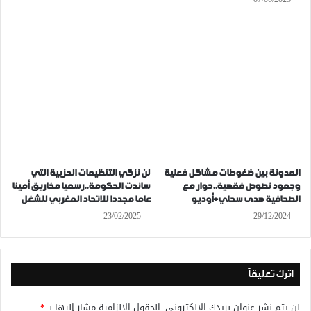
المدونة بين ضغوطات مشاكل فعلية
لن نزكي التنظيمات الحزبية التي
وجمود نصوص فقهية..حوار مع
ساندت الحكومة..رسميا مخاريق أمينا
الصحافية هدى سحلي+أوديو
عاما مجددا للاتحاد المغربي للشغل
23/02/2025
29/12/2024
اترك تعليقاً
لن يتم نشر عنوان بريدك الإلكتروني.
الحقول الإلزامية مشار إليها بـ
*