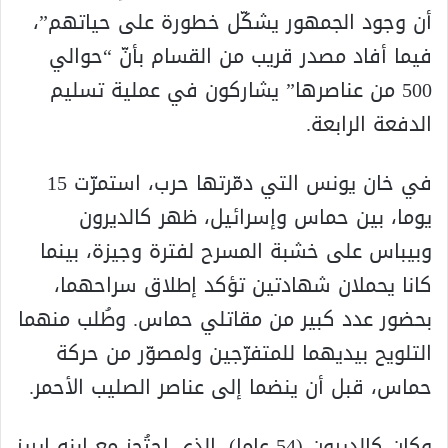
أن وجود الجمهور يشكّل خطورة على حياتهم”،
فيما أفاد مصدر قريب من القسام بأنّ “حوالي
500 من عناصرها” يشاركون في عملية تسليم
الدفعة الرابعة.
في خان يونس التي دمّرتها حرب، استمرّت 15
يوما، بين حماس وإسرائيل، ظهر كالديرون
وبيباس على خشبة المسرح لفترة وجيزة، بينما
كانا يحملان شهادتين تؤكد إطلاق سراحهما،
بحضور عدد كبير من مقاتلي حماس. وطُلب منهما
التلويح بيديهما للمتفرّجين ولمصوّر من حركة
حماس، قبل أن ينضما إلى عناصر الصليب الأحمر.
وكان كالديرون (54 عاما)، الذي احتُجز مع ابنه إيريز