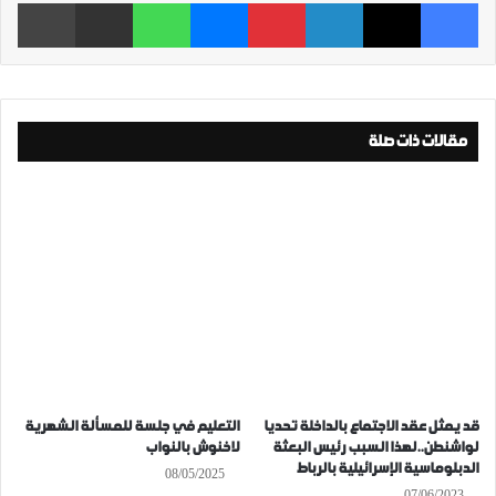
فيسبوك
‫X
لينكدإن
بينتيريست
ماسنجر
واتساب
مشاركة عبر البريد
طباعة
مقالات ذات صلة
قد يمثل عقد الاجتماع بالداخلة تحديا
التعليم في جلسة للمسألة الشهرية
لواشنطن..لهذا السبب رئيس البعثة
لاخنوش بالنواب
الدبلوماسية الإسرائيلية بالرباط
08/05/2025
07/06/2023