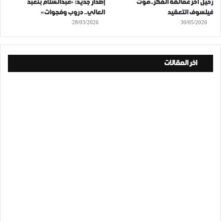
رحيل آخر عمالقة الفكر..موت
إصدار جديد: «عبدالسلام بنعبد
فيلسوف التعقيد
العالي.. دروب وفجوات»
28/03/2026
30/05/2026
اخر المقالات