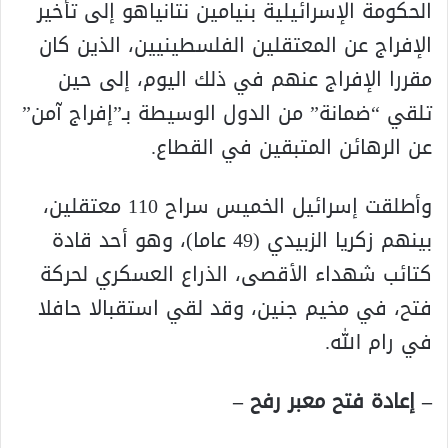
الحكومة الإسرائيلية بنيامين نتانياهو إلى تأخير
الإفراج عن المعتقلين الفلسطينيين، الذين كان
مقررا الإفراج عنهم في ذلك اليوم، إلى حين
تلقي “ضمانة” من الدول الوسيطة بـ”إفراج آمن”
عن الرهائن المتبقين في القطاع.
وأطلقت إسرائيل الخميس سراح 110 معتقلين،
بينهم زكريا الزبيدي (49 عاما)، وهو أحد قادة
كتائب شهداء الأقصى، الذراع العسكري لحركة
فتح، في مخيم جنين، وقد لقي استقبالا حافلا
في رام الله.
– إعادة فتح معبر رفح –