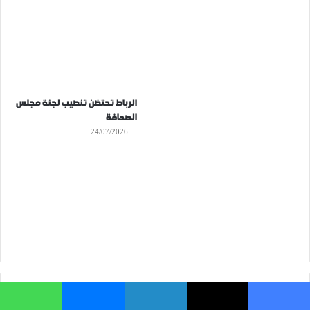
الرباط تحتضن تنصيب لجنة مجلس
الصحافة
24/07/2026
فيسبوك
‫X
لينكدإن
ماسنجر
واتساب