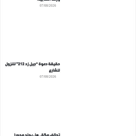
07/08/2026
حقيقة دعوة “جيل زد 212” للنزول
للشارع
07/08/2026
تحالف مكة.. هل يولد محورا