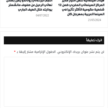
هيئات سينمائية تثمن اختيار مدير
النجم البرتغالي رونالدو يقرر بشكل
المركز السينمائي المغربي ضمن 12
نهائي الرحيل عن صفوف مانشستر
شخصية حكومية الأكثر تأثيرا في
يونايتد خلال الصيف الجاري
السينما العربية بمهرجان كان
04/07/2022
21/05/2024
اترك تعليقاً
لن يتم نشر عنوان بريدك الإلكتروني.
الحقول الإلزامية مشار إليها بـ
*
ا
ل
ت
ع
ل
ي
ق