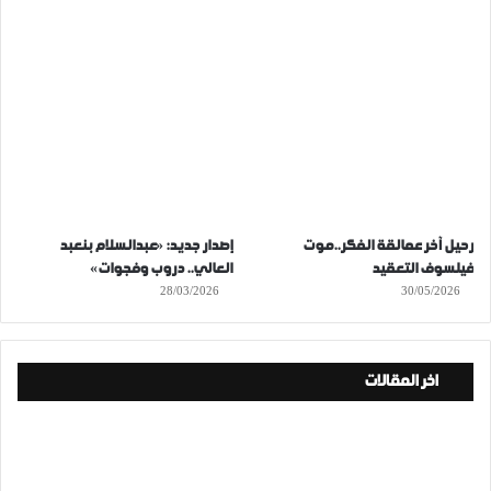
رحيل آخر عمالقة الفكر..موت
إصدار جديد: «عبدالسلام بنعبد
فيلسوف التعقيد
العالي.. دروب وفجوات»
28/03/2026
30/05/2026
اخر المقالات