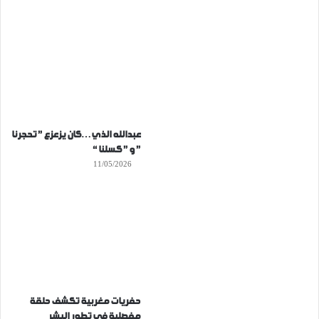
عبدالله الذي…كان يزعزع ” تحجرنا
” و ” كسلنا “
11/05/2026
حفريات مغربية تكشف حلقة
مفصلية في تطور البشر