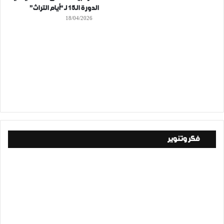
الدورة الـ15 لـ “أيام التراث”
18/04/2026
فكر وتنوير