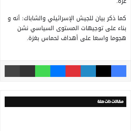
غزة.
كما ذكر بيان للجيش الإسرائيلي والشاباك: أنه و
بناء على توجيهات المستوى السياسي نشن
هجوما واسعا على أهداف لحماس بغزة.
فيسبوك
‫X
لينكدإن
بينتيريست
ماسنجر
واتساب
مشاركة عبر البريد
طباعة
مقالات ذات صلة