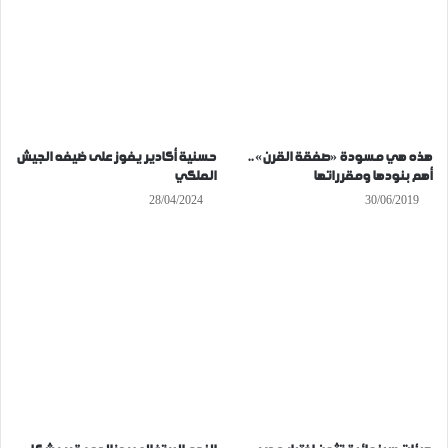
هذه هي مسودة «صفقة القرن» ..
حسنية أكادير يفوز على ضيفه الجيش
أهم بنودها ومقرراتها
الملكي
28/04/2024
30/06/2019