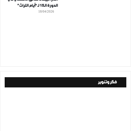
الدورة الـ15 لـ “أيام التراث”
18/04/2026
فكر وتنوير