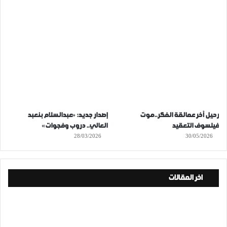
رحيل آخر عمالقة الفكر..موت
إصدار جديد: «عبدالسلام بنعبد
فيلسوف التعقيد
العالي.. دروب وفجوات»
28/03/2026
30/05/2026
اخر المقالات