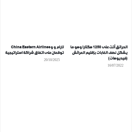
الحرائق أتت على 1250 هكتارا وهو ما
لارام و وChina Eastern Airlines
يشكل نصف الغابات بإقليم العرائش
توقعان على اتفاق شراكة استراتيجية
(فيديوهات)
20/10/2025
16/07/2022