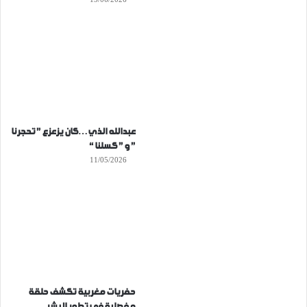
عبدالله الذي…كان يزعزع ” تحجرنا
” و ” كسلنا “
11/05/2026
حفريات مغربية تكشف حلقة
مفصلية في تطور البشر