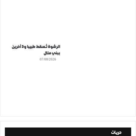
الرشوة تُسقط طبيبا و3 آخرين
ببني ملال
07/08/2026
حريات