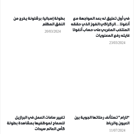
في أول تعليق له بعد المواجهة مع
بطولة إسبانيا: برشلونة يخرج من
أنغولا…الركراكي:الفوز الذي حققه
النفق المظلم
المنتخب المغربي على حساب أنغولا
20/03/2024
غايته رفع المعنويات
23/03/2024
“لارام” تستأنف رحلاتها الجوية بين
تغيير ساعات العمل في البرازيل
العيون والرباط
للسماح لموظفيها بمشاهدة بطولة
كأس العالم سيدات
11/07/2024