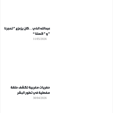
عبدالله الذي…كان يزعزع ” تحجرنا
” و ” كسلنا “
11/05/2026
حفريات مغربية تكشف حلقة
مفصلية في تطور البشر
30/04/2026