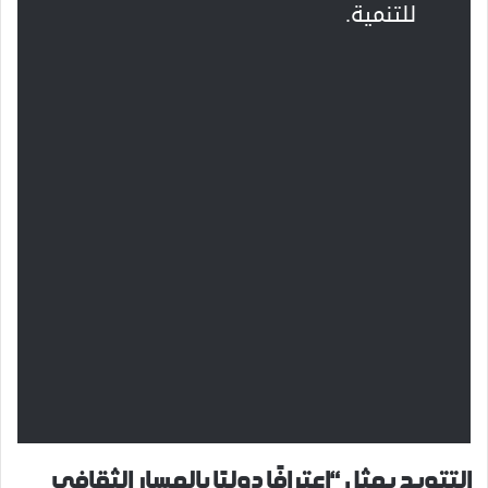
للتنمية.
التتويج يمثل “اعترافًا دوليًا بالمسار الثقافي