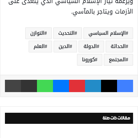
ويزعمه تيار الإسلام السياسي الذي يتغذى على
الأزمات ويتاجر بالمآسي.
الإسلام السياسي
التحديث
التوازن
الحداثة
الدولة
الدين
العلم
المجتمع
كورونا
فيسبوك
‫X
لينكدإن
بينتيريست
ماسنجر
واتساب
مشاركة عبر البريد
طباعة
مقالات ذات صلة