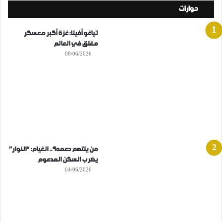
حوارات
تياغو أفيلا: غزة أكبر معسكر
مغلق في العالم
08/06/2026
من يلتهم دعمه؟.. الغيام: “النوار”
يضرب السكن المدعوم
04/06/2026