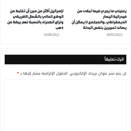
يعنيني ما يجري فيما تبقى من
لإسرائيل أكثر من مبرر أن تغتبط من
فيدرالية اليسار
الوضع الحالي بالشمال الافريقي
الديمقراطي..والمجتمع لا يمكن أن
ونزاع الصحراء بالنسبة لهم بيضة من
يساند تعبيرين بنفس البدلة
ذهب
10/08/2022
09/05/2022
اترك تعليقاً
لن يتم نشر عنوان بريدك الإلكتروني.
الحقول الإلزامية مشار إليها بـ
*
ا
ل
ت
ع
ل
ي