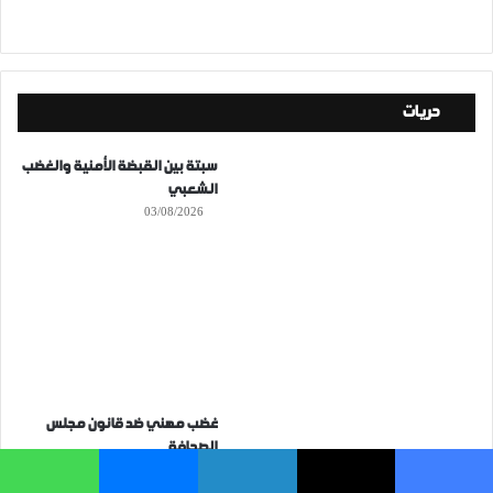
حريات
سبتة بين القبضة الأمنية والغضب
الشعبي
03/08/2026
غضب مهني ضد قانون مجلس
الصحافة
29/07/2026
فيسبوك
‫X
لينكدإن
ماسنجر
واتساب