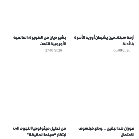
أزمة سبتة..حين يشيطن أوريد الأسرة
بشير ديان من الصويرة: العالمية
بلا أدلة
الأوروبية انتهت
27/06/2026
06/08/2026
موران ضد اليقين…وداع فيلسوف
من تحليل ميثولوجيا النجوم الى
الاحتمال
ابتكار “سينما الحقيقة”