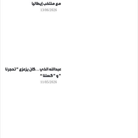
مع منتخب إيطاليا
13/06/2026
عبدالله الذي…كان يزعزع ” تحجرنا
” و ” كسلنا “
11/05/2026