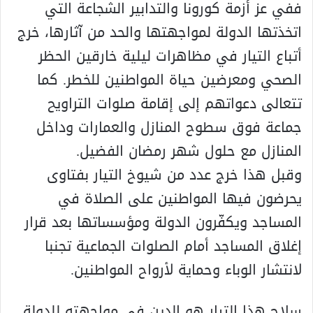
ففي عز أزمة كورونا والتدابير الشجاعة التي
اتخذتها الدولة لمواجهتها والحد من آثارها، خرج
أتباع التيار في مظاهرات ليلية خارقين الحظر
الصحي ومعرضين حياة المواطنين للخطر. كما
تتعالى دعواتهم إلى إقامة صلوات التراويح
جماعة فوق سطوح المنازل والعمارات وداخل
المنازل مع حلول شهر رمضان الفضيل.
وقبل هذا خرج عدد من شيوخ التيار بفتاوى
يحرضون فيها المواطنين على الصلاة في
المساجد ويكفّرون الدولة ومؤسساتها بعد قرار
إغلاق المساجد أمام الصلوات الجماعية تجنبا
لانتشار الوباء وحماية لأرواح المواطنين.
سلاح هذا التيار هو الدين في مواجهته للدولة