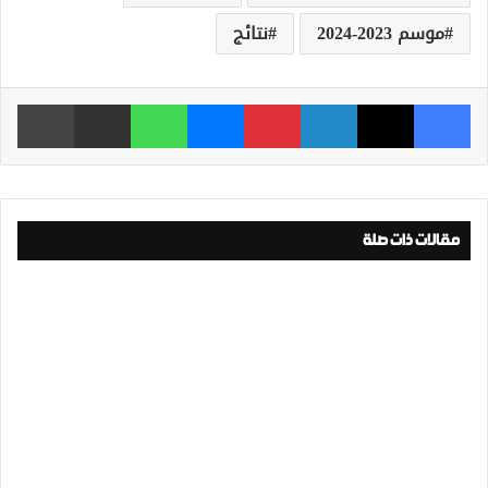
موسم 2023-2024
نتائج
فيسبوك
‫X
لينكدإن
بينتيريست
ماسنجر
واتساب
مشاركة عبر البريد
طباعة
مقالات ذات صلة