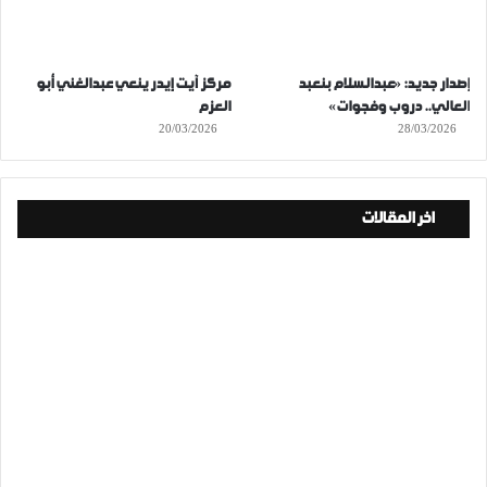
إصدار جديد: «عبدالسلام بنعبد
مركز آيت إيدر ينعي عبدالغني أبو
العالي.. دروب وفجوات»
العزم
20/03/2026
28/03/2026
اخر المقالات