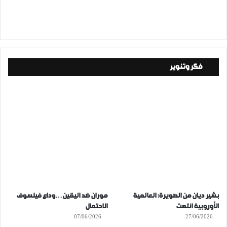
فكر وتنوير
بشير ديان من الصويرة: العالمية
موران ضد اليقين…وداع فيلسوف
الأوروبية انتهت
الاحتمال
07/06/2026
27/06/2026