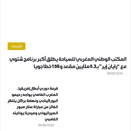
اقتصاد
المكتب الوطني المغربي للسياحة يطلق أكبر برنامج شتوي
مع “رايان إير” بـ5.3 ملايين مقعد و156 خطا جويا
06/08/2026
قرعة دوري أبطال إفريقيا..
المغرب الفاسي يواجه رحيمو
البوركينابي ونهضة بركان ينتظر
الفائز من مباراة ستار سبور
السيراليوني وميدينا يونايتد
الغامبي
06/08/2026